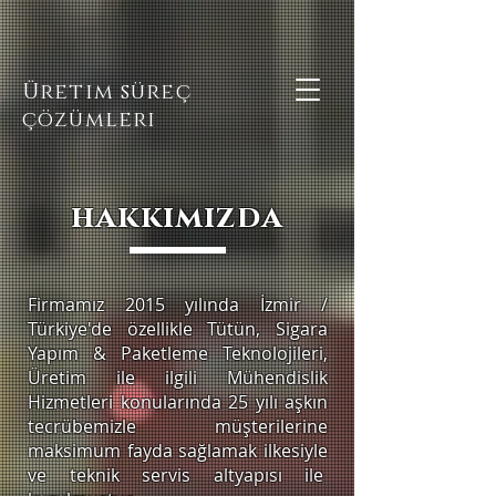
Üretim süreç
çözümleri
hakkımızda
Firmamız 2015 yılında İzmir /
Türkiye'de özellikle Tütün, Sigara
Yapım & Paketleme Teknolojileri,
Üretim ile ilgili Mühendislik
Hizmetleri konularında 25 yılı aşkın
tecrübemizle müşterilerine
maksimum fayda sağlamak ilkesiyle
ve teknik servis altyapısı ile