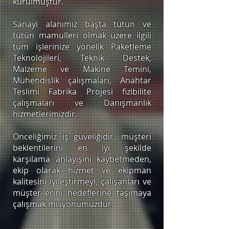
kurulmuştur.
Sanayi alanımız başta tütün ve
tütün mamulleri olmak üzere ilgili
tüm işlerinize yönelik Paketleme
Teknolojileri, Teknik Destek,
Malzeme ve Makine Temini,
Mühendislik çalışmaları, Anahtar
Teslimi Fabrika Projesi fizibilite
çalışmaları ve Danışmanlık
hizmetlerimizdir.
Önceliğimiz iş güveliğidir, müşteri
beklentilerini en iyi şekilde
karşılama anlayışını kaybetmeden,
ekip olarak hizmet ve ekipman
kalitesini iyileştirmeyi, çalışanları ve
müşterilerini hedeflerine taşımaya
çalışmak misyonumuzdur.