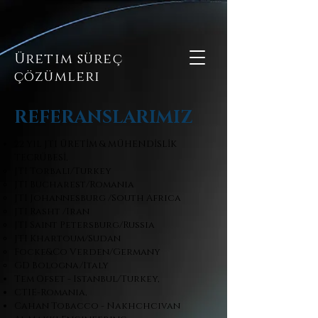
Üretim süreç
çözümleri
REFERANSLARIMIZ
22 YIL JTI ÜRETİM & MÜHENDİSLİK
TECRÜBESİ,
JTI Torbalı/Turkey
JTI Bucharest/Romanıa
JTI Johannesburg /South Afrıca
JTI Rasht /Iran
JTI Saınt Petersburg/Russıa
JTI Khartoum/Sudan
Focke&Co Verden/Germany
GD Bologna/Italy
Tem Ofset - Istanbul/Turkey,
CTIE-Romanıa,
Cahan Tobacco - Nakhchcıvan